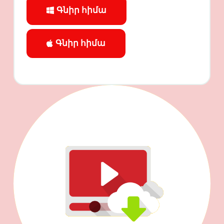
Գնիր հիմա
Գնիր հիմա