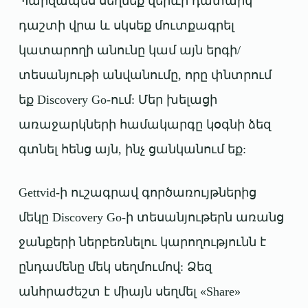
Պարզապես սեղմեք վերևի դատարկ
դաշտի վրա և սկսեք մուտքագրել
կատարողի անունը կամ այն ​​երգի/
տեսանյութի անվանումը, որը փնտրում
եք Discovery Go-ում: Մեր խելացի
առաջարկների համակարգը կօգնի ձեզ
գտնել հենց այն, ինչ ցանկանում եք:
Gettvid-ի ուշագրավ գործառույթներից
մեկը Discovery Go-ի տեսանյութերն առանց
ջանքերի ներբեռնելու կարողությունն է
ընդամենը մեկ սեղմումով: Ձեզ
անհրաժեշտ է միայն սեղմել «Share»