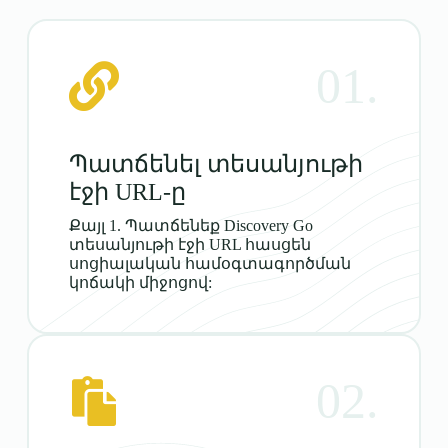
01.
Պատճենել տեսանյութի
էջի URL-ը
Քայլ 1. Պատճենեք Discovery Go
տեսանյութի էջի URL հասցեն
սոցիալական համօգտագործման
կոճակի միջոցով:
02.