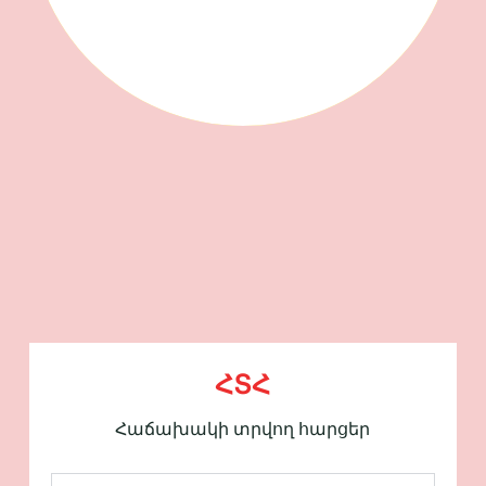
ՀՏՀ
Հաճախակի տրվող հարցեր