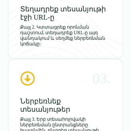
Տեղադրեք տեսանյութի
էջի URL-ը
Քայլ 2. Կտտացրեք որոնման
դաշտում, տեղադրեք URL-ը այդ
վանդակում և սեղմեք ներբեռնման
կոճակը:
03.
Ներբեռնեք
տեսանյութեր
Քայլ 3. Երբ տեսահոլովակի
ներբեռնման ընտրանքները
հայտնվեն, ընտրեք տեսանյութի