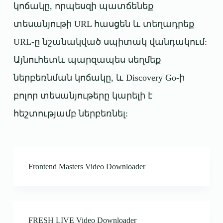
կոճակը, որպեսզի պատճենեք
տեսանյութի URL հասցեն և տեղադրեք
URL-ը նշանակված սպիտակ վանդակում:
Այնուհետև պարզապես սեղմեք
ներբեռնման կոճակը, և Discovery Go-ի
բոլոր տեսանյութերը կարելի է
հեշտությամբ ներբեռնել:
Frontend Masters Video Downloader
FRESH LIVE Video Downloader