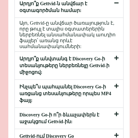
Արդյո՞ք Gettvid-ն անվճար է
օգտագործման համար:
Այո, Gettvid-ը անվճար ծառայություն է,
որը թույլ է տալիս օգտատերերին
ներբեռնել անսահմանափակ աուդիո
ֆայլեր՝ առանց որևէ
սահմանափակումների:
Արդյո՞ք անվտանգ է Discovery Go-ի
տեսանյութերը ներբեռնելը Gettvid-ի
միջոցով:
Ինչպե՞ս պահպանել Discovery Go-ի
առցանց տեսանյութերը որպես MP4
ֆայլ:
Discovery Go-ի ո՞ր ձևաչափերն է
աջակցում Gettvid-ին:
Gettvid-ում Discovery Go