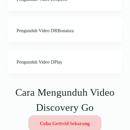
Pengunduh Video DRBonanza
Pengunduh Video DPlay
Cara Mengunduh Video
Discovery Go
Coba Gettvid Sekarang