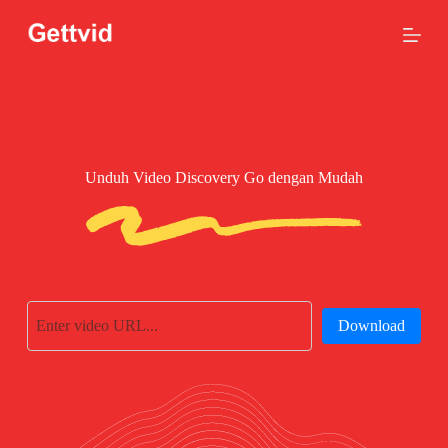
L
e
w
a
t
i
k
e
k
Unduh Video Discovery Go dengan Mudah
o
n
t
e
n
Download