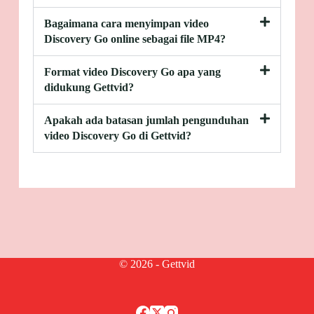
Bagaimana cara menyimpan video
Discovery Go online sebagai file MP4?
Format video Discovery Go apa yang
didukung Gettvid?
Apakah ada batasan jumlah pengunduhan
video Discovery Go di Gettvid?
© 2026 - Gettvid