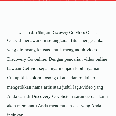
Unduh dan Simpan Discovery Go Video Online
Gettvid menawarkan serangkaian fitur mengesankan
yang dirancang khusus untuk mengunduh video
Discovery Go online. Dengan pencarian video online
bawaan Gettvid, segalanya menjadi lebih nyaman.
Cukup klik kolom kosong di atas dan mulailah
mengetikkan nama artis atau judul lagu/video yang
Anda cari di Discovery Go. Sistem saran cerdas kami
akan membantu Anda menemukan apa yang Anda
inginkan.