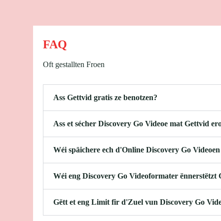
FAQ
Oft gestallten Froen
Ass Gettvid gratis ze benotzen?
Ass et sécher Discovery Go Videoe mat Gettvid er
Wéi späichere ech d'Online Discovery Go Videoen
Wéi eng Discovery Go Videoformater ënnerstëtzt 
Gëtt et eng Limit fir d'Zuel vun Discovery Go Vi