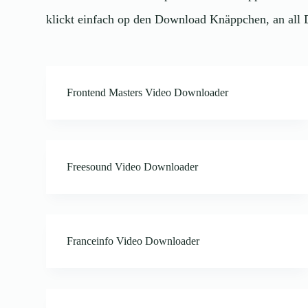
klickt einfach op den Download Knäppchen, an all 
Frontend Masters Video Downloader
Freesound Video Downloader
Franceinfo Video Downloader