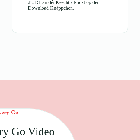
d'URL an déi Këscht a klickt op den
Download Knäppchen.
very Go
ery Go Video