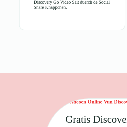
Discovery Go Video Säit duerch de Social
Share Knäppchen.
Download Videoen Online Vun Disco
Gratis Discov