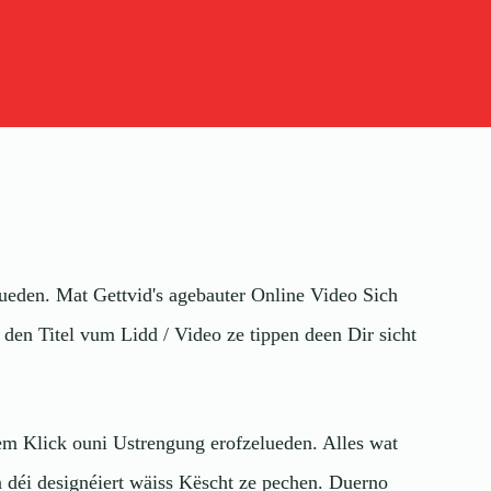
lueden. Mat Gettvid's agebauter Online Video Sich
den Titel vum Lidd / Video ze tippen deen Dir sicht
em Klick ouni Ustrengung erofzelueden. Alles wat
déi designéiert wäiss Këscht ze pechen. Duerno