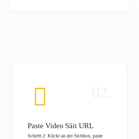
02.
Paste Video Säit URL
Schrëtt 2: Klickt an der Sichbox, paste