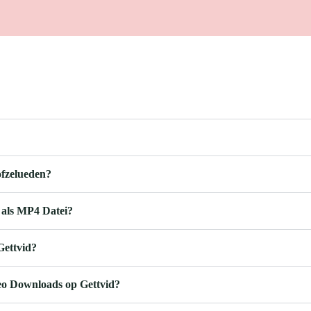
ofzelueden?
 als MP4 Datei?
Gettvid?
deo Downloads op Gettvid?