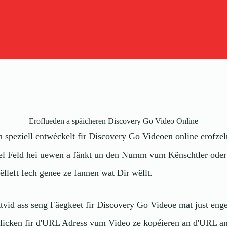
Eroflueden a späicheren Discovery Go Video Online
 speziell entwéckelt fir Discovery Go Videoen online erofze
idel Feld hei uewen a fänkt un den Numm vum Kënschtler oder 
ëlleft Iech genee ze fannen wat Dir wëllt.
tvid ass seng Fäegkeet fir Discovery Go Videoe mat just eng
icken fir d'URL Adress vum Video ze kopéieren an d'URL an 