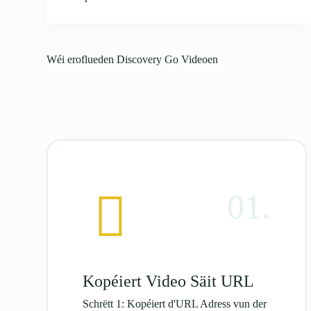
Wéi eroflueden Discovery Go Videoen
01.
Kopéiert Video Säit URL
Schrëtt 1: Kopéiert d'URL Adress vun der