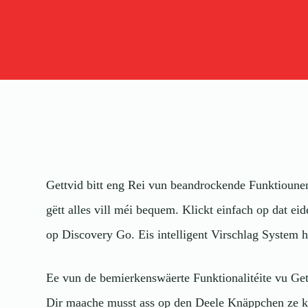
Gettvid bitt eng Rei vun beandrockende Funktiounen
gëtt alles vill méi bequem. Klickt einfach op dat e
op Discovery Go. Eis intelligent Virschlag System h
Ee vun de bemierkenswäerte Funktionalitéite vu Get
Dir maache musst ass op den Deele Knäppchen ze kl