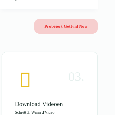
Probéiert Gettvid Now
03.
Download Videoen
Schrëtt 3: Wann d'Video-