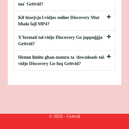
ma' Gettvid?
Kif tissejvja l-vidjos online Discovery Mur
bħala fajl MP4?
X'formati tal-vidjo Discovery Go jappoġġja
Gettvid?
Hemm limitu għan-numru ta 'downloads tal-
vidjo Discovery Go fuq Gettvid?
© 2026 - Gettvid