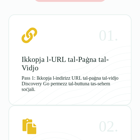
01.
Ikkopja l-URL tal-Paġna tal-
Vidjo
Pass 1: Ikkopja l-indirizz URL tal-paġna tal-vidjo
Discovery Go permezz tal-buttuna tas-sehem
soċjali.
02.