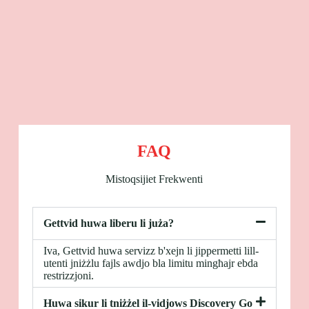
FAQ
Mistoqsijiet Frekwenti
Gettvid huwa liberu li juża?
Iva, Gettvid huwa servizz b'xejn li jippermetti lill-
utenti jniżżlu fajls awdjo bla limitu mingħajr ebda
restrizzjoni.
Huwa sikur li tniżżel il-vidjows Discovery Go