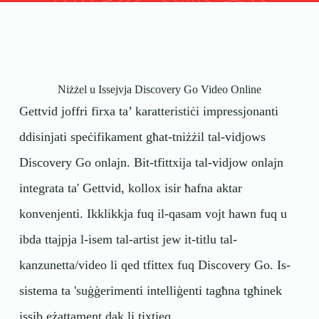
Niżżel u Issejvja Discovery Go Video Online
Gettvid joffri firxa ta’ karatteristiċi impressjonanti
ddisinjati speċifikament għat-tniżżil tal-vidjows
Discovery Go onlajn. Bit-tfittxija tal-vidjow onlajn
integrata ta' Gettvid, kollox isir ħafna aktar
konvenjenti. Ikklikkja fuq il-qasam vojt hawn fuq u
ibda ttajpja l-isem tal-artist jew it-titlu tal-
kanzunetta/video li qed tfittex fuq Discovery Go. Is-
sistema ta 'suġġerimenti intelliġenti tagħna tgħinek
issib eżattament dak li tixtieq.