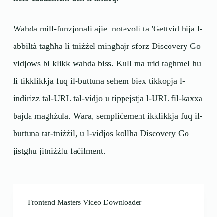
Waħda mill-funzjonalitajiet notevoli ta 'Gettvid hija l-
abbiltà tagħha li tniżżel mingħajr sforz Discovery Go
vidjows bi klikk waħda biss. Kull ma trid tagħmel hu
li tikklikkja fuq il-buttuna sehem biex tikkopja l-
indirizz tal-URL tal-vidjo u tippejstja l-URL fil-kaxxa
bajda magħżula. Wara, sempliċement ikklikkja fuq il-
buttuna tat-tniżżil, u l-vidjos kollha Discovery Go
jistgħu jitniżżlu faċilment.
Frontend Masters Video Downloader