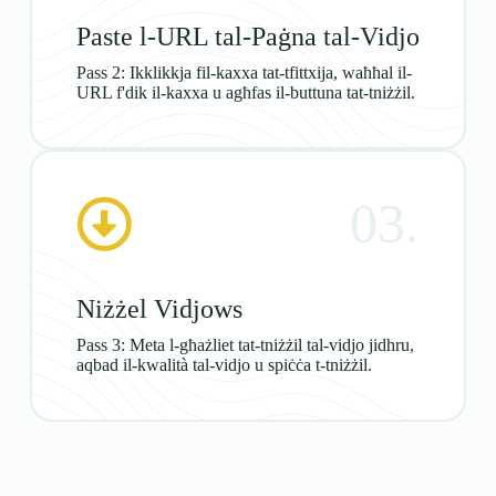
Paste l-URL tal-Paġna tal-Vidjo
Pass 2: Ikklikkja fil-kaxxa tat-tfittxija, waħħal il-
URL f'dik il-kaxxa u agħfas il-buttuna tat-tniżżil.
03.
Niżżel Vidjows
Pass 3: Meta l-għażliet tat-tniżżil tal-vidjo jidhru,
aqbad il-kwalità tal-vidjo u spiċċa t-tniżżil.