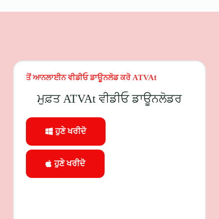
ਤੋਂ ਆਨਲਾਈਨ ਵੀਡੀਓ ਡਾਊਨਲੋਡ ਕਰੋ
ATVAt
ਮੁਫ਼ਤ ATVAt ਵੀਡੀਓ ਡਾਊਨਲੋਡਰ
ਹੁਣੇ ਖਰੀਦੋ
ਹੁਣੇ ਖਰੀਦੋ