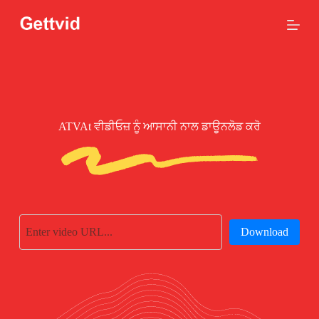
ਸ
ਮੱ
ਗ
ਰੀ
'
ਤੇ
ਜਾ
ਓ
ATVAt ਵੀਡੀਓਜ਼ ਨੂੰ ਆਸਾਨੀ ਨਾਲ ਡਾਊਨਲੋਡ ਕਰੋ
Download