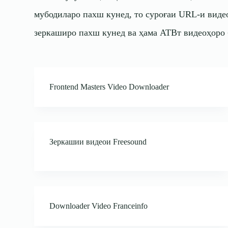
мубодиларо пахш кунед, то суроғаи URL-и видео
зеркаширо пахш кунед ва ҳама
АТВт
видеоҳоро 
Frontend Masters Video Downloader
Зеркашии видеои Freesound
Downloader Video Franceinfo