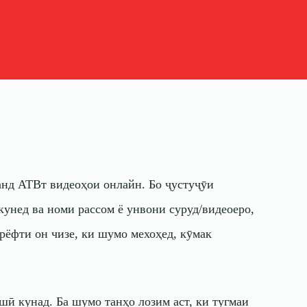
аанд
АТВт
видеоҳои онлайн. Бо ҷустуҷӯи
кунед ва номи рассом ё унвони суруд/видеоеро,
рёфти он чизе, ки шумо мехоҳед, кӯмак
ашӣ кунад. Ба шумо танҳо лозим аст, ки тугмаи