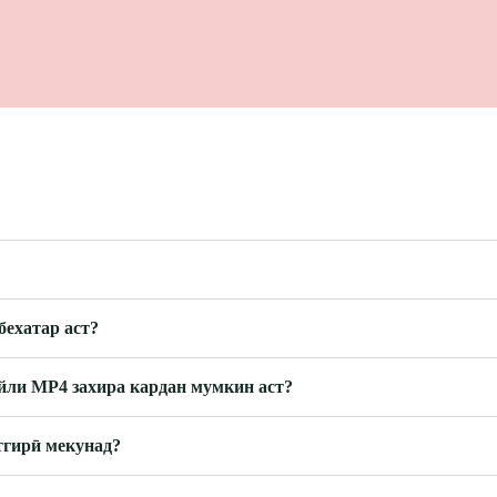
бехатар аст?
йли MP4 захира кардан мумкин аст?
тгирӣ мекунад?