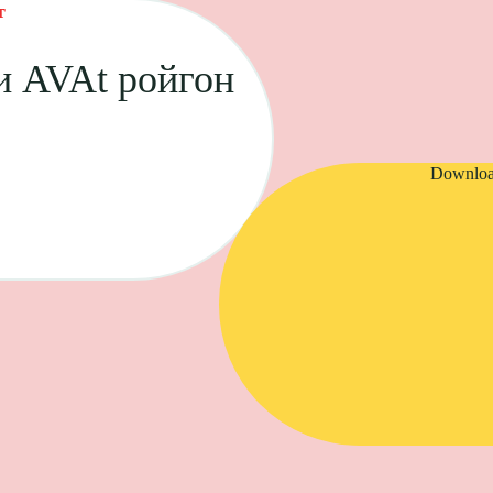
т
и AVAt ройгон