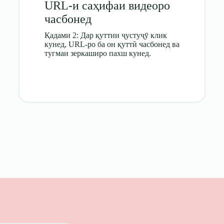
URL-и саҳифаи видеоро
часбонед
Қадами 2: Дар қуттии ҷустуҷӯ клик
кунед, URL-ро ба он қуттӣ часбонед ва
тугмаи зеркаширо пахш кунед.