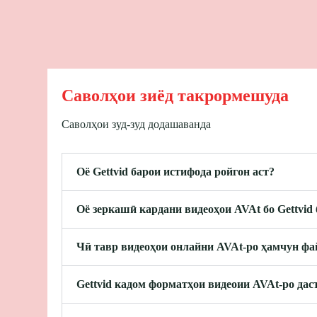
Саволҳои зиёд такрормешуда
Саволҳои зуд-зуд додашаванда
Оё Gettvid барои истифода ройгон аст?
Оё зеркашӣ кардани видеоҳои AVAt бо Gettvid 
Чӣ тавр видеоҳои онлайни AVAt-ро ҳамчун фа
Gettvid кадом форматҳои видеоии AVAt-ро дас