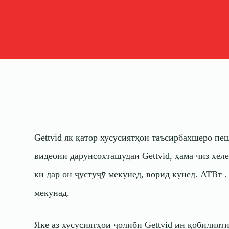
Gettvid як қатор хусусиятҳои таъсирбахшеро п
видеоии дарунсохташудаи Gettvid, ҳама чиз хел
ки дар он ҷустуҷӯ мекунед, ворид кунед.
АТВт
.
мекунад.
Яке аз хусусиятҳои ҷолиби Gettvid ин қобилияти