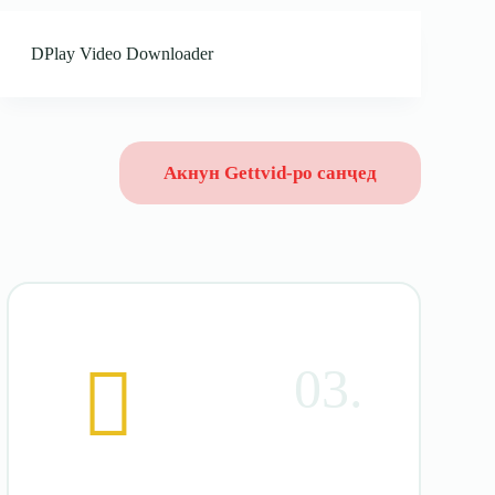
DPlay Video Downloader
Акнун Gettvid-ро санҷед
03.