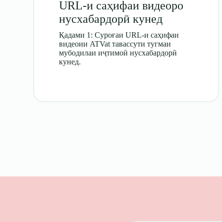
URL-и саҳифаи видеоро
нусхабардорӣ кунед
Қадами 1: Суроғаи URL-и саҳифаи
видеоии ATVat тавассути тугмаи
мубодилаи иҷтимоӣ нусхабардорӣ
кунед.