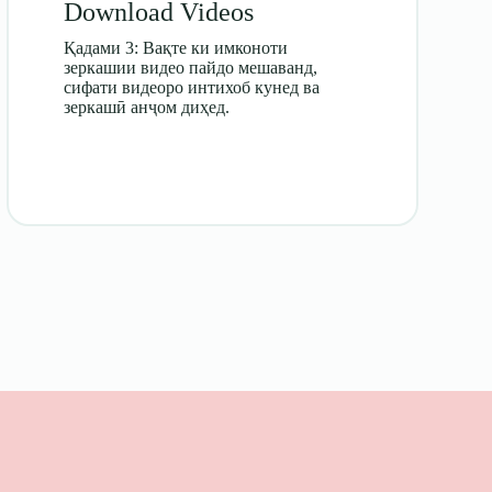
Download Videos
Қадами 3: Вақте ки имконоти
зеркашии видео пайдо мешаванд,
сифати видеоро интихоб кунед ва
зеркашӣ анҷом диҳед.