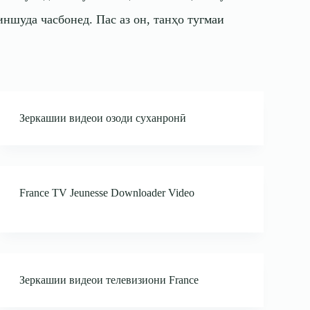
ншуда часбонед. Пас аз он, танҳо тугмаи
Зеркашии видеои озоди суханронӣ
France TV Jeunesse Downloader Video
Зеркашии видеои телевизиони France