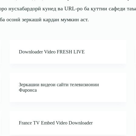
ро нусхабардорӣ кунед ва URL-ро ба қуттии сафеди таъи
ба осонӣ зеркашӣ кардан мумкин аст.
Downloader Video FRESH LIVE
Зеркашии видеои сайти телевизионии
Фаронса
France TV Embed Video Downloader