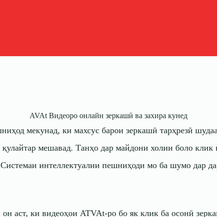
AVAt Видеоро онлайн зеркашӣ ва захира кунед
ешниҳод мекунад, ки махсус барои зеркашӣ тарҳрезӣ шуд
е қулайтар мешавад. Танҳо дар майдони холии боло клик 
 Системаи интеллектуалии пешниҳоди мо ба шумо дар да
 он аст, ки видеоҳои ATVAt-ро бо як клик ба осонӣ зерк